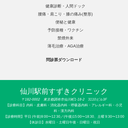
健康診断・人間ドック
腰痛・肩こり・膝の痛み(整形)
便秘と健康
予防接種・ワクチン
禁煙外来
薄毛治療・AGA治療
問診票ダウンロード
仙川駅前すずきクリニック
〒182-0002 東京都調布市仙川町1-18-2 3110ビル3F
【診療科目】内科・皮膚科・消化器内科・呼吸器内科・アレルギー科・小児
科・漢方内科
【診療時間】平日 (午前)9:00〜12:30／(午後)15:00〜18:30、土曜 9:30〜13:00
【休診日】水曜日・土曜日午後・日曜日・祝日