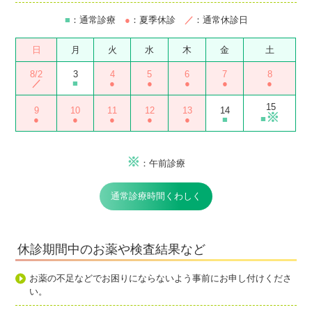
■
：通常診療
●
：夏季休診
／
：通常休診日
日
月
火
水
木
金
土
8/2
3
4
5
6
7
8
／
■
●
●
●
●
●
15
9
10
11
12
13
14
※
■
●
●
●
●
●
■
※
：午前診療
通常診療時間くわしく
休診期間中のお薬や検査結果など
お薬の不足などでお困りにならないよう事前にお申し付けくださ
い。