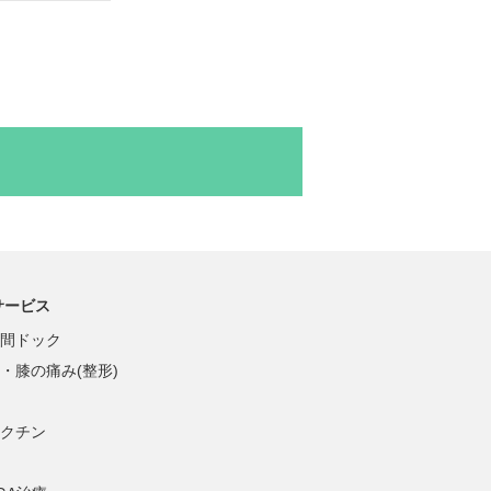
サービス
間ドック
・膝の痛み(整形)
クチン