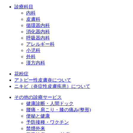
診療科目
内科
皮膚科
循環器内科
消化器内科
呼吸器内科
アレルギー科
小児科
外科
漢方内科
花粉症
アトピー性皮膚炎について
ニキビ（炎症性皮膚疾患）について
その他の診療サービス
健康診断・人間ドック
腰痛・肩こり・膝の痛み(整形)
便秘と健康
予防接種・ワクチン
禁煙外来