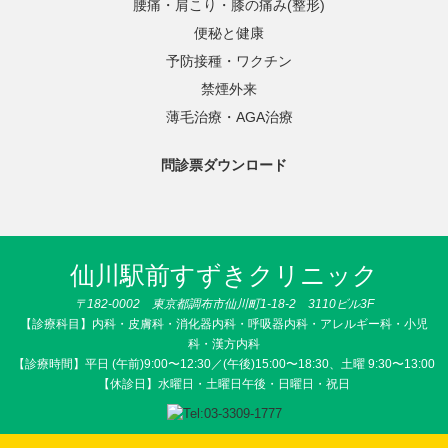
腰痛・肩こり・膝の痛み(整形)
便秘と健康
予防接種・ワクチン
禁煙外来
薄毛治療・AGA治療
問診票ダウンロード
仙川駅前すずきクリニック
〒182-0002 東京都調布市仙川町1-18-2 3110ビル3F
【診療科目】内科・皮膚科・消化器内科・呼吸器内科・アレルギー科・小児
科・漢方内科
【診療時間】平日 (午前)9:00〜12:30／(午後)15:00〜18:30、土曜 9:30〜13:00
【休診日】水曜日・土曜日午後・日曜日・祝日